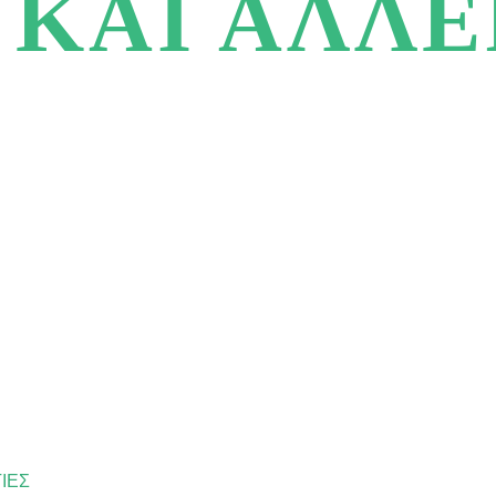
 ΚΑΙ ΑΛΛΕ
α σε τροφικά ή αερομεταφερόμενα αλλεργιογόν
ιάρκεια των διακοπών σας.
ΓΙΕΣ