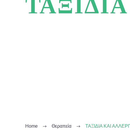
ΤΑΞΙΔΙΑ
Όσοι από εσάς πάσχετε από αλλεργί
δυσκολίες και ταλαιπωρία κατά τη δ
Home
Θεραπεία
ΤΑΞΙΔΙΑ ΚΑΙ ΑΛΛΕΡ