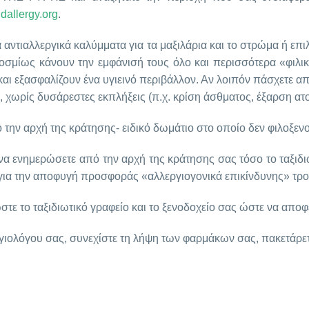
dallergy.org
.
ά αντιαλλεργικά καλύμματα για τα μαξιλάρια και το στρώμα ή επιλ
οσμίως κάνουν την εμφάνισή τους όλο και περισσότερα «φιλικ
αι εξασφαλίζουν ένα υγιεινό περιβάλλον. Αν λοιπόν πάσχετε από
, χωρίς δυσάρεστες εκπλήξεις (π.χ. κρίση άσθματος, έξαρση ατοπ
την αρχή της κράτησης- ειδικό δωμάτιο στο οποίο δεν φιλοξενούν
α ενημερώσετε από την αρχή της κράτησης σας τόσο το ταξιδιω
για την αποφυγή προσφοράς «αλλεργιογονικά επικίνδυνης» τρ
στε το ταξιδιωτικό γραφείο και το ξενοδοχείο σας ώστε να απο
εργιολόγου σας, συνεχίστε τη λήψη των φαρμάκων σας, πακετάρε