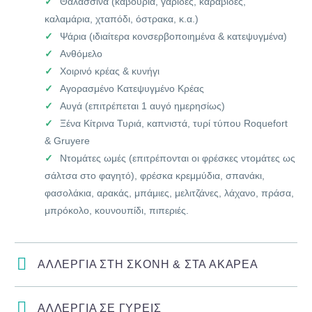
Θαλασσινά (καβούρια, γαρίδες, καραβίδες,
καλαμάρια, χταπόδι, όστρακα, κ.α.)
Ψάρια (ιδιαίτερα κονσερβοποιημένα & κατεψυγμένα)
Ανθόμελο
Χοιρινό κρέας & κυνήγι
Αγορασμένο Κατεψυγμένο Κρέας
Αυγά (επιτρέπεται 1 αυγό ημερησίως)
Ξένα Κίτρινα Τυριά, καπνιστά, τυρί τύπου Roquefort
& Gruyere
Ντομάτες ωμές (επιτρέπονται οι φρέσκες ντομάτες ως
σάλτσα στο φαγητό), φρέσκα κρεμμύδια, σπανάκι,
φασολάκια, αρακάς, μπάμιες, μελιτζάνες, λάχανο, πράσα,
μπρόκολο, κουνουπίδι, πιπεριές.
ΑΛΛΕΡΓΙΑ ΣΤΗ ΣΚΟΝΗ & ΣΤΑ ΑΚΑΡΕΑ
ΑΛΛΕΡΓΙΑ ΣΕ ΓΥΡΕΙΣ