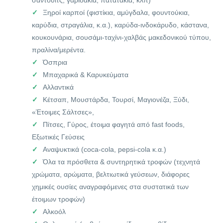
σάντουιτς, γαριδάκια, πατατάκια, κλπ)
Ξηροί καρποί (φιστίκια, αμύγδαλα, φουντούκια,
καρύδια, στραγάλια, κ.α.), καρύδα-ινδοκάρυδο, κάστανα,
κουκουνάρια, σουσάμι-ταχίνι-χαλβάς μακεδονικού τύπου,
πραλίνα/μερέντα.
Όσπρια
Μπαχαρικά & Καρυκεύματα
Αλλαντικά
Κέτσαπ, Μουστάρδα, Τουρσί, Μαγιονέζα, Ξύδι,
«Έτοιμες Σάλτσες»,
Πίτσες, Γύρος, έτοιμα φαγητά από fast foods,
Εξωτικές Γεύσεις
Αναψυκτικά (coca-cola, pepsi-cola κ.α.)
Όλα τα πρόσθετα & συντηρητικά τροφών (τεχνητά
χρώματα, αρώματα, βελτιωτικά γεύσεων, διάφορες
χημικές ουσίες αναγραφόμενες στα συστατικά των
έτοιμων τροφών)
Αλκοόλ